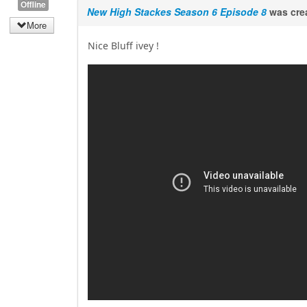
Offline
New High Stackes Season 6 Episode 8
was cre
More
Nice Bluff ivey !