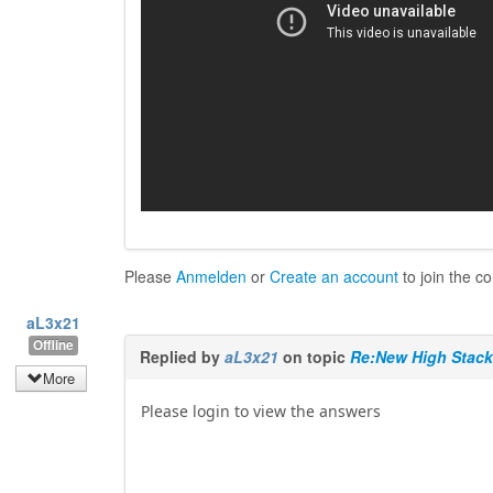
Please
Anmelden
or
Create an account
to join the c
aL3x21
Offline
Replied by
aL3x21
on topic
Re:New High Stack
More
Please login to view the answers