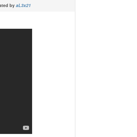
ated by
aL3x21