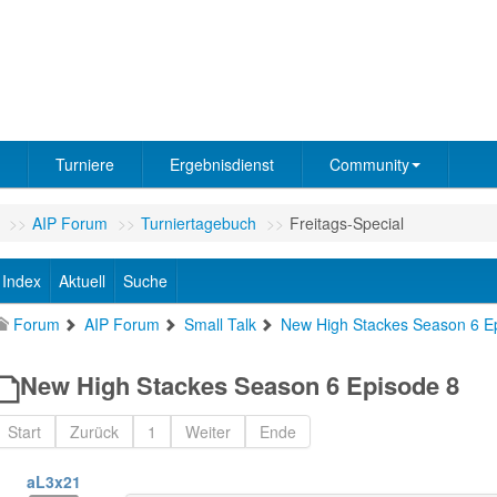
Turniere
Ergebnisdienst
Community
>>
AIP Forum
>>
Turniertagebuch
>>
Freitags-Special
Index
Aktuell
Suche
Forum
AIP Forum
Small Talk
New High Stackes Season 6 E
New High Stackes Season 6 Episode 8
Start
Zurück
1
Weiter
Ende
aL3x21