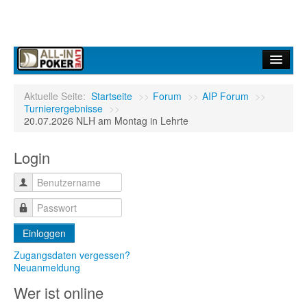
Home
Aktuelle Seite:
Startseite
>>
Forum
>>
AIP Forum
>>
Turnierergebnisse
>>
Forum
20.07.2026 NLH am Montag in Lehrte
Infos
Login
Turniere
Ergebnisdienst
Community
Einloggen
Zugangsdaten vergessen?
Neuanmeldung
Wer ist online