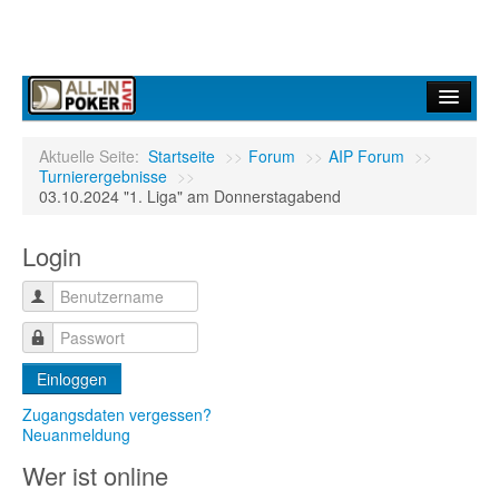
Home
Aktuelle Seite:
Startseite
>>
Forum
>>
AIP Forum
>>
Turnierergebnisse
>>
Forum
03.10.2024 "1. Liga" am Donnerstagabend
Infos
Login
Turniere
Ergebnisdienst
Community
Einloggen
Zugangsdaten vergessen?
Neuanmeldung
Wer ist online