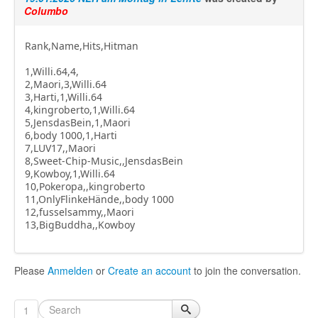
Columbo
Rank,Name,Hits,Hitman
1,Willi.64,4,
2,Maori,3,Willi.64
3,Harti,1,Willi.64
4,kingroberto,1,Willi.64
5,JensdasBein,1,Maori
6,body 1000,1,Harti
7,LUV17,,Maori
8,Sweet-Chip-Music,,JensdasBein
9,Kowboy,1,Willi.64
10,Pokeropa,,kingroberto
11,OnlyFlinkeHände,,body 1000
12,fusselsammy,,Maori
13,BigBuddha,,Kowboy
Please
Anmelden
or
Create an account
to join the conversation.
1