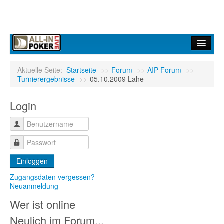
Home
Aktuelle Seite:
Startseite
>>
Forum
>>
AIP Forum
>>
Turnierergebnisse
>>
05.10.2009 Lahe
Forum
Login
Infos
Turniere
Ergebnisdienst
Einloggen
Community
Zugangsdaten vergessen?
Neuanmeldung
Wer ist online
Neulich im Forum...