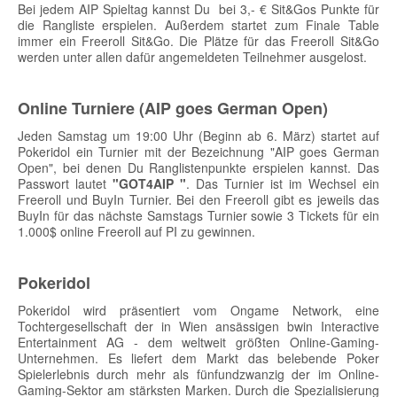
Bei jedem AIP Spieltag kannst Du bei 3,- € Sit&Gos Punkte für
die Rangliste erspielen. Außerdem startet zum Finale Table
immer ein Freeroll Sit&Go. Die Plätze für das Freeroll Sit&Go
werden unter allen dafür angemeldeten Teilnehmer ausgelost.
Online Turniere (AIP goes German Open)
Jeden Samstag um 19:00 Uhr (Beginn ab 6. März) startet auf
Pokeridol ein Turnier mit der Bezeichnung "AIP goes German
Open", bei denen Du Ranglistenpunkte erspielen kannst. Das
Passwort lautet
"GOT4AIP "
. Das Turnier ist im Wechsel ein
Freeroll und BuyIn Turnier. Bei den Freeroll gibt es jeweils das
BuyIn für das nächste Samstags Turnier sowie 3 Tickets für ein
1.000$ online Freeroll auf PI zu gewinnen.
Pokeridol
Pokeridol wird präsentiert vom Ongame Network, eine
Tochtergesellschaft der in Wien ansässigen bwin Interactive
Entertainment AG - dem weltweit größten Online-Gaming-
Unternehmen. Es liefert dem Markt das belebende Poker
Spielerlebnis durch mehr als fünfundzwanzig der im Online-
Gaming-Sektor am stärksten Marken. Durch die Spezialisierung