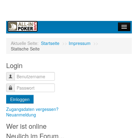
Home
Aktuelle Seite:
Startseite
>>
Impressum
>>
Statische Seite
Forum
Login
Infos
Turniere
Ergebnisdienst
Einloggen
Community
Zugangsdaten vergessen?
Neuanmeldung
Wer ist online
Neulich im Forum...