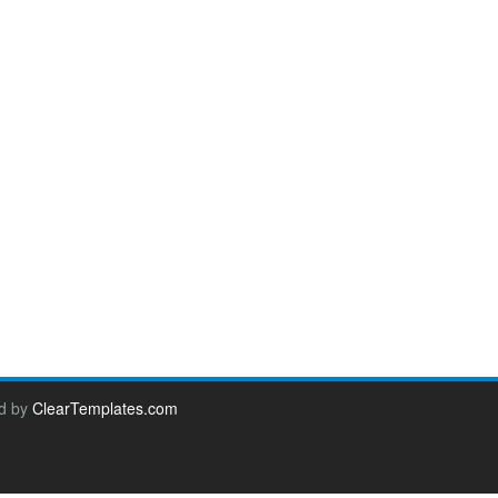
d by
ClearTemplates.com