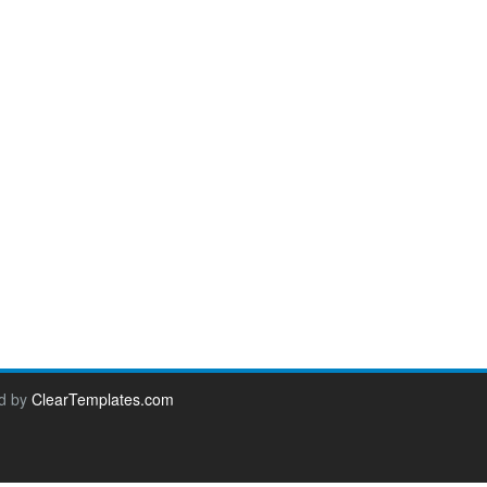
d by
ClearTemplates.com