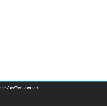
d by
ClearTemplates.com